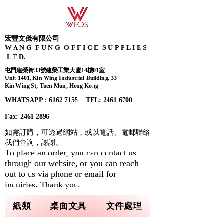
宏豐文儀有限公司
W A N G F U N G O F F I C E S U P P L I E S
L T D.
屯門建榮街33號建榮工業大廈14樓01室
Unit 1401, Kin Wing Industrial Building, 33
Kin Wing St, Tuen Mun, Hong Kong
WHATSAPP : 6162 7155​ TEL: 2461 6700
Fax:
2461 2896
如需訂購，可透過網站，或以電話、電郵聯絡
我們查詢，
謝謝。
To place an order, you can contact us
through our website, or you can reach
out to us via phone or email for
inquiries. Thank you.
紙類
桌面文具
文件處理