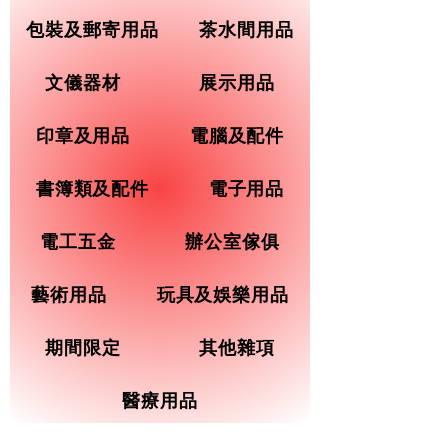
包裝及郵寄用品
茶水間用品
文儀器材
展示用品
印章及用品
電腦及配件
書簿類及配件
電子用品
電工五金
辦公室傢俱
藝術用品
玩具及娛樂用品
期間限定
其他雜項
醫療用品