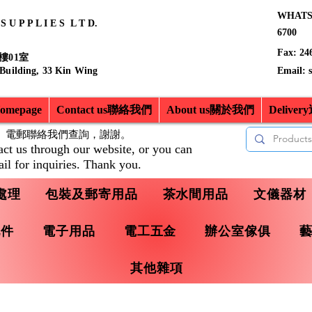
WHATSA
 U P P L I E S L T D.
6700
Fax: 24
樓01室
 Building, 33 Kin Wing
Email:
mepage
Contact us聯絡我們
About us關於我們
Delive
、電郵聯絡我們查詢，
謝謝。
act us through our website, or you can
il for inquiries. Thank you.
處理
包裝及郵寄用品
茶水間用品
文儀器材
配件
電子用品
電工五金
辦公室傢俱
其他雜項