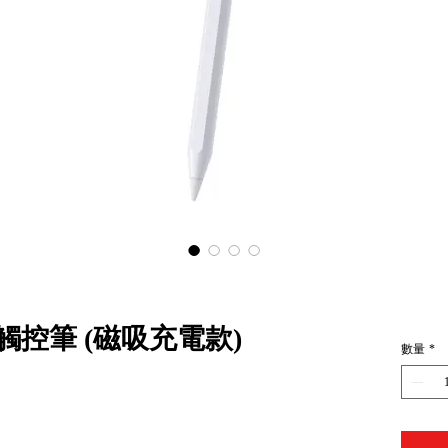
 電容觸控筆 (磁吸充電款)
數量
*