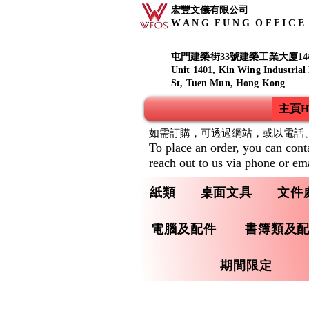
宏豐文儀有限公司
W A N G F U N G O F F I C E S
屯門建榮街33號建榮工業大廈14
Unit 1401, Kin Wing Industrial
St, Tuen Mun, Hong Kong
主頁Ho
如需訂購，可透過網站，或以電話
To place an order, you can cont
reach out to us via phone or ema
紙類
桌面文具
文件
電腦及配件
書簿類及
期間限定