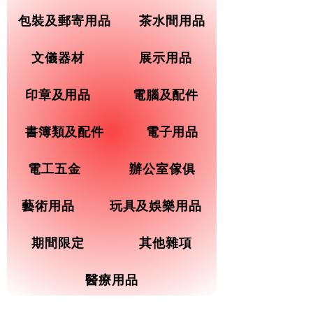
包裝及郵寄用品
茶水間用品
文儀器材
展示用品
印章及用品
電腦及配件
書簿類及配件
電子用品
電工五金
辦公室傢俱
藝術用品
玩具及娛樂用品
期間限定
其他雜項
醫療用品