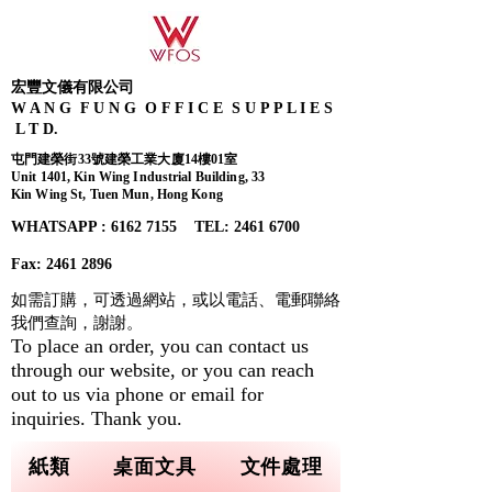
宏豐文儀有限公司
W A N G F U N G O F F I C E S U P P L I E S
L T D.
屯門建榮街33號建榮工業大廈14樓01室
Unit 1401, Kin Wing Industrial Building, 33
Kin Wing St, Tuen Mun, Hong Kong
WHATSAPP : 6162 7155​ TEL: 2461 6700
Fax:
2461 2896
如需訂購，可透過網站，或以電話、電郵聯絡
我們查詢，
謝謝。
To place an order, you can contact us
through our website, or you can reach
out to us via phone or email for
inquiries. Thank you.
紙類
桌面文具
文件處理