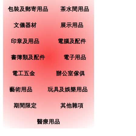
包裝及郵寄用品
茶水間用品
文儀器材
展示用品
印章及用品
電腦及配件
書簿類及配件
電子用品
電工五金
辦公室傢俱
藝術用品
玩具及娛樂用品
期間限定
其他雜項
醫療用品