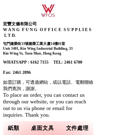
宏豐文儀有限公司
W A N G F U N G O F F I C E S U P P L I E S
L T D.
屯門建榮街33號建榮工業大廈14樓01室
Unit 1401, Kin Wing Industrial Building, 33
Kin Wing St, Tuen Mun, Hong Kong
WHATSAPP : 6162 7155​ TEL: 2461 6700
Fax:
2461 2896
如需訂購，可透過網站，或以電話、電郵聯絡
我們查詢，
謝謝。
To place an order, you can contact us
through our website, or you can reach
out to us via phone or email for
inquiries. Thank you.
紙類
桌面文具
文件處理