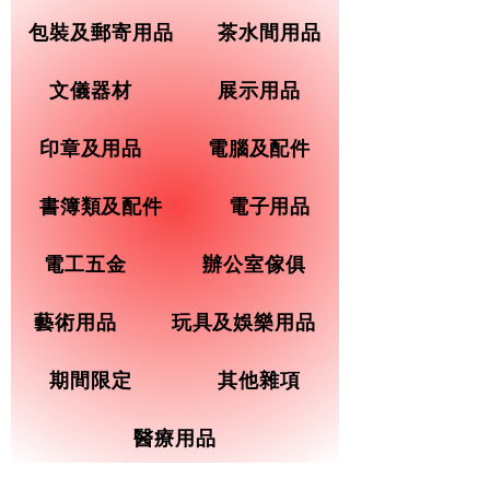
包裝及郵寄用品
茶水間用品
文儀器材
展示用品
印章及用品
電腦及配件
書簿類及配件
電子用品
電工五金
辦公室傢俱
藝術用品
玩具及娛樂用品
期間限定
其他雜項
醫療用品