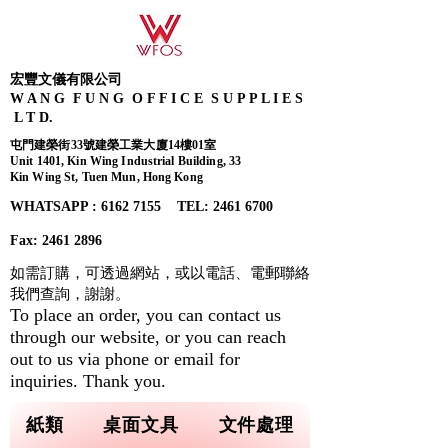
宏豐文儀有限公司
W A N G F U N G O F F I C E S U P P L I E S
L T D.
屯門建榮街33號建榮工業大廈14樓01室
Unit 1401, Kin Wing Industrial Building, 33
Kin Wing St, Tuen Mun, Hong Kong
WHATSAPP : 6162 7155​ TEL: 2461 6700
Fax:
2461 2896
如需訂購，可透過網站，或以電話、電郵聯絡
我們查詢，
謝謝。
To place an order, you can contact us
through our website, or you can reach
out to us via phone or email for
inquiries. Thank you.
紙類
桌面文具
文件處理