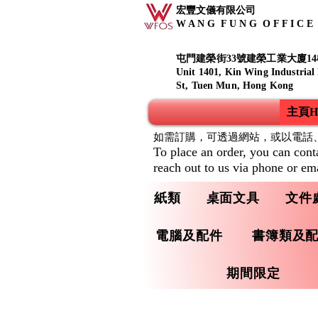
宏豐文儀有限公司
W A N G F U N G O F F I C E S
屯門建榮街33號建榮工業大廈14
Unit 1401, Kin Wing Industrial
St, Tuen Mun, Hong Kong
主頁Ho
如需訂購，可透過網站，或以電話
To place an order, you can cont
reach out to us via phone or ema
紙類
桌面文具
文件
電腦及配件
書簿類及
期間限定