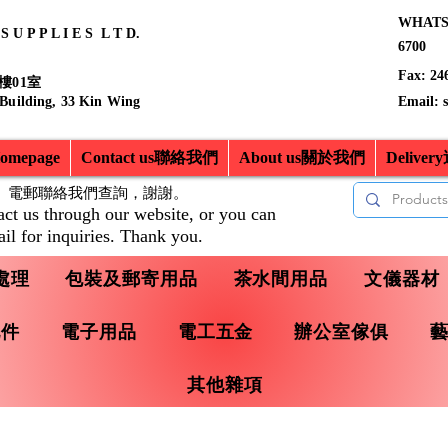
WHATSA
 U P P L I E S L T D.
6700
Fax: 24
樓01室
 Building, 33 Kin Wing
Email:
mepage
Contact us聯絡我們
About us關於我們
Delive
、電郵聯絡我們查詢，
謝謝。
act us through our website, or you can
il for inquiries. Thank you.
處理
包裝及郵寄用品
茶水間用品
文儀器材
配件
電子用品
電工五金
辦公室傢俱
其他雜項