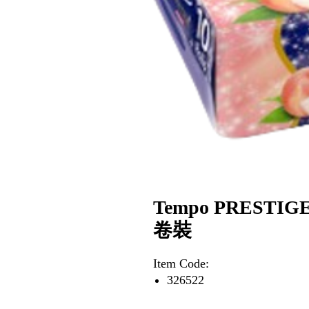
Tempo PREST
卷裝
Item Code:
326522