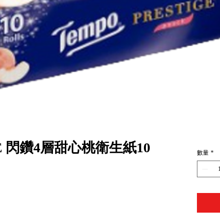
IGE 閃鑽4層甜心桃衛生紙10
數量
*