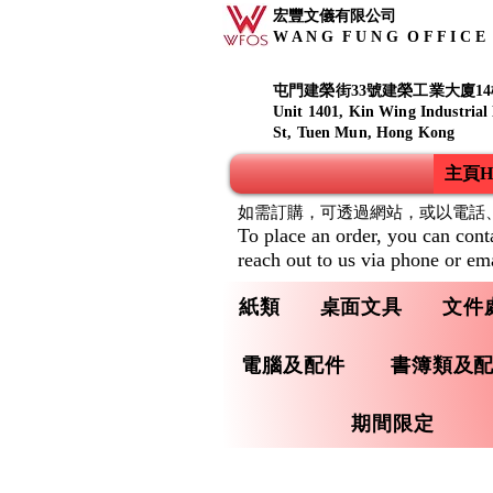
宏豐文儀有限公司
W A N G F U N G O F F I C E S
屯門建榮街33號建榮工業大廈14
Unit 1401, Kin Wing Industrial
St, Tuen Mun, Hong Kong
主頁Ho
如需訂購，可透過網站，或以電話
To place an order, you can cont
reach out to us via phone or ema
紙類
桌面文具
文件
電腦及配件
書簿類及
期間限定