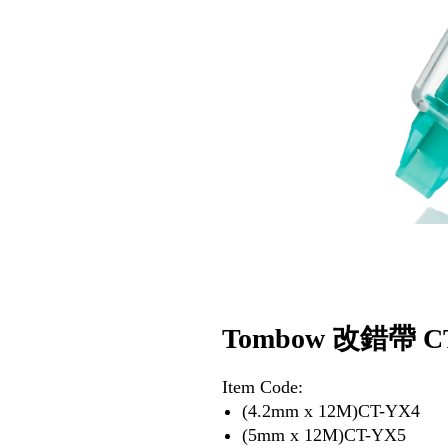
Tombow 改錯帶 C
Item Code:
(4.2mm x 12M)CT-YX4
(5mm x 12M)CT-YX5