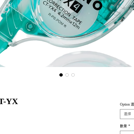
T-YX
Option 
選擇
數量
*