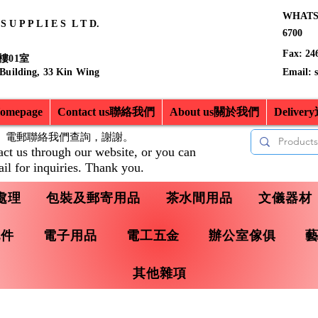
WHATSA
 U P P L I E S L T D.
6700
Fax: 24
樓01室
 Building, 33 Kin Wing
Email:
mepage
Contact us聯絡我們
About us關於我們
Delive
、電郵聯絡我們查詢，
謝謝。
act us through our website, or you can
il for inquiries. Thank you.
處理
包裝及郵寄用品
茶水間用品
文儀器材
配件
電子用品
電工五金
辦公室傢俱
其他雜項