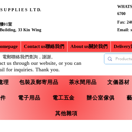
WHATSA
 U P P L I E S L T D.
6700
Fax: 24
樓01室
 Building, 33 Kin Wing
Email:
mepage
Contact us聯絡我們
About us關於我們
Delive
、電郵聯絡我們查詢，
謝謝。
act us through our website, or you can
il for inquiries. Thank you.
處理
包裝及郵寄用品
茶水間用品
文儀器材
配件
電子用品
電工五金
辦公室傢俱
其他雜項