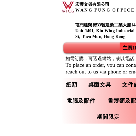
宏豐文儀有限公司
W A N G F U N G O F F I C E S
屯門建榮街33號建榮工業大廈14
Unit 1401, Kin Wing Industrial
St, Tuen Mun, Hong Kong
主頁Ho
如需訂購，可透過網站，或以電話
To place an order, you can cont
reach out to us via phone or ema
紙類
桌面文具
文件
電腦及配件
書簿類及
期間限定