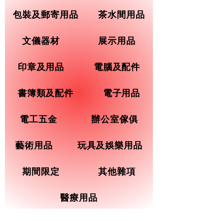
包裝及郵寄用品
茶水間用品
文儀器材
展示用品
印章及用品
電腦及配件
書簿類及配件
電子用品
電工五金
辦公室傢俱
藝術用品
玩具及娛樂用品
期間限定
其他雜項
醫療用品