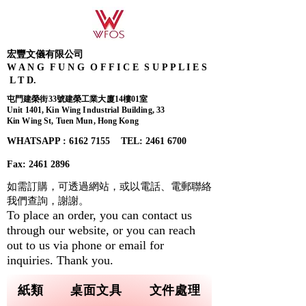
宏豐文儀有限公司
W A N G F U N G O F F I C E S U P P L I E S
L T D.
屯門建榮街33號建榮工業大廈14樓01室
Unit 1401, Kin Wing Industrial Building, 33
Kin Wing St, Tuen Mun, Hong Kong
WHATSAPP : 6162 7155​ TEL: 2461 6700
Fax:
2461 2896
如需訂購，可透過網站，或以電話、電郵聯絡
我們查詢，
謝謝。
To place an order, you can contact us
through our website, or you can reach
out to us via phone or email for
inquiries. Thank you.
紙類
桌面文具
文件處理