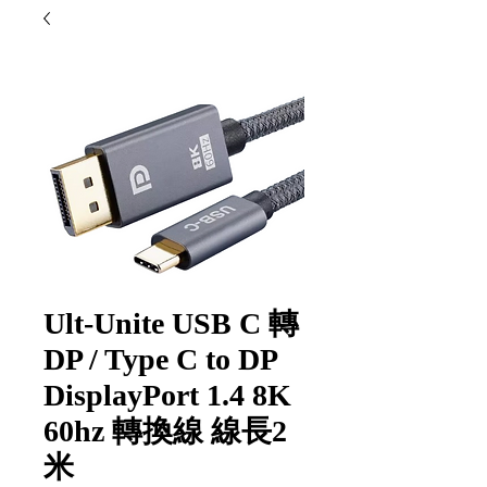
Ult-Unite USB C 轉
DP / Type C to DP
DisplayPort 1.4 8K
60hz 轉換線 線長2
米