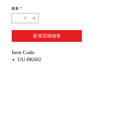
數量
*
新增至購物車
Item Code:
UU-8K602
1 piece/unit
1 個/單位
-線長: 2米
-顏色:灰色
-Type-C轉DisplayPort DP1.4轉
換線
-高清1.4 8K 60Hz，穩定高畫
質