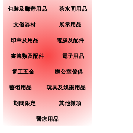
包裝及郵寄用品
茶水間用品
文儀器材
展示用品
印章及用品
電腦及配件
書簿類及配件
電子用品
電工五金
辦公室傢俱
藝術用品
玩具及娛樂用品
期間限定
其他雜項
醫療用品