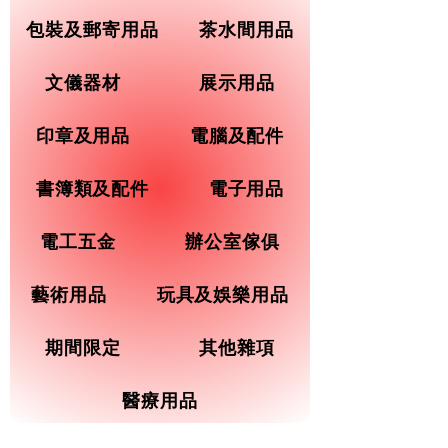
包裝及郵寄用品
茶水間用品
文儀器材
展示用品
印章及用品
電腦及配件
書簿類及配件
電子用品
電工五金
辦公室傢俱
藝術用品
玩具及娛樂用品
期間限定
其他雜項
醫療用品