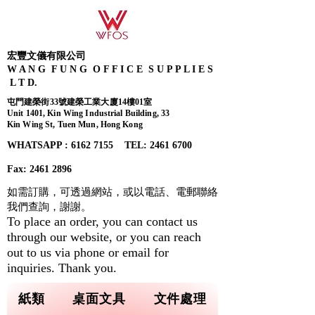
宏豐文儀有限公司
W A N G F U N G O F F I C E S U P P L I E S
L T D.
屯門建榮街33號建榮工業大廈14樓01室
Unit 1401, Kin Wing Industrial Building, 33
Kin Wing St, Tuen Mun, Hong Kong
WHATSAPP : 6162 7155​ TEL: 2461 6700
Fax:
2461 2896
如需訂購，可透過網站，或以電話、電郵聯絡
我們查詢，
謝謝。
To place an order, you can contact us
through our website, or you can reach
out to us via phone or email for
inquiries. Thank you.
紙類
桌面文具
文件處理