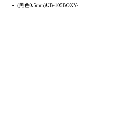
(黑色0.5mm)UB-105BOXY-
BK
(藍色0.5mm)UB-105BOXY-
BL
(紅色0.5mm)UB-105BOXY-
RD
1 piece/unit
1 枝/單位
12 piece/box
12 枝1盒
Copyright © 2024 by WANG FUNG OFFICE
SUPPLIES LTD. . All rights reserved. 2024年版