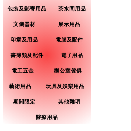
包裝及郵寄用品
茶水間用品
文儀器材
展示用品
印章及用品
電腦及配件
書簿類及配件
電子用品
電工五金
辦公室傢俱
藝術用品
玩具及娛樂用品
期間限定
其他雜項
醫療用品