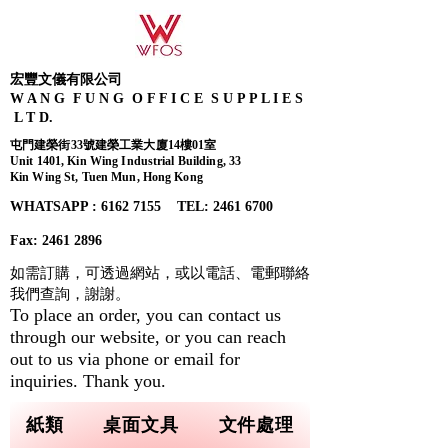
宏豐文儀有限公司
W A N G F U N G O F F I C E S U P P L I E S
L T D.
屯門建榮街33號建榮工業大廈14樓01室
Unit 1401, Kin Wing Industrial Building, 33
Kin Wing St, Tuen Mun, Hong Kong
WHATSAPP : 6162 7155​ TEL: 2461 6700
Fax:
2461 2896
如需訂購，可透過網站，或以電話、電郵聯絡
我們查詢，
謝謝。
To place an order, you can contact us
through our website, or you can reach
out to us via phone or email for
inquiries. Thank you.
紙類
桌面文具
文件處理