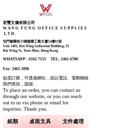
宏豐文儀有限公司
W A N G F U N G O F F I C E S U P P L I E S
L T D.
屯門建榮街33號建榮工業大廈14樓01室
Unit 1401, Kin Wing Industrial Building, 33
Kin Wing St, Tuen Mun, Hong Kong
WHATSAPP : 6162 7155​ TEL: 2461 6700
Fax:
2461 2896
如需訂購，可透過網站，或以電話、電郵聯絡
我們查詢，
謝謝。
To place an order, you can contact us
through our website, or you can reach
out to us via phone or email for
inquiries. Thank you.
紙類
桌面文具
文件處理