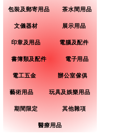
包裝及郵寄用品
茶水間用品
文儀器材
展示用品
印章及用品
電腦及配件
書簿類及配件
電子用品
電工五金
辦公室傢俱
藝術用品
玩具及娛樂用品
期間限定
其他雜項
醫療用品