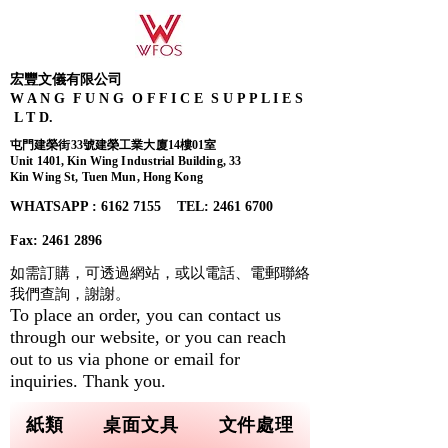
宏豐文儀有限公司
W A N G F U N G O F F I C E S U P P L I E S
L T D.
屯門建榮街33號建榮工業大廈14樓01室
Unit 1401, Kin Wing Industrial Building, 33
Kin Wing St, Tuen Mun, Hong Kong
WHATSAPP : 6162 7155​ TEL: 2461 6700
Fax:
2461 2896
如需訂購，可透過網站，或以電話、電郵聯絡
我們查詢，
謝謝。
To place an order, you can contact us
through our website, or you can reach
out to us via phone or email for
inquiries. Thank you.
紙類
桌面文具
文件處理