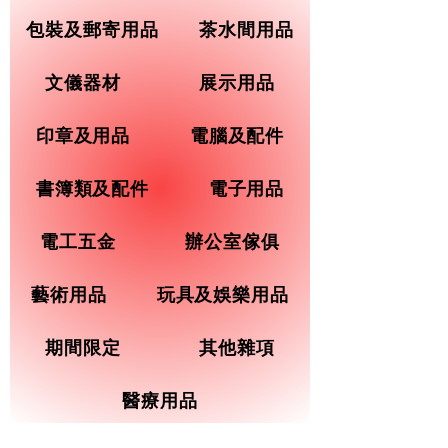
包裝及郵寄用品
茶水間用品
文儀器材
展示用品
印章及用品
電腦及配件
書簿類及配件
電子用品
電工五金
辦公室傢俱
藝術用品
玩具及娛樂用品
期間限定
其他雜項
醫療用品