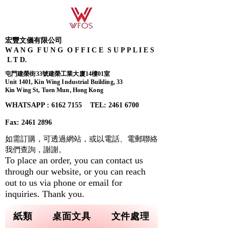
宏豐文儀有限公司
W A N G F U N G O F F I C E S U P P L I E S
L T D.
屯門建榮街33號建榮工業大廈14樓01室
Unit 1401, Kin Wing Industrial Building, 33
Kin Wing St, Tuen Mun, Hong Kong
WHATSAPP : 6162 7155​ TEL: 2461 6700
Fax:
2461 2896
如需訂購，可透過網站，或以電話、電郵聯絡
我們查詢，
謝謝。
To place an order, you can contact us
through our website, or you can reach
out to us via phone or email for
inquiries. Thank you.
紙類
桌面文具
文件處理