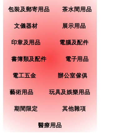
包裝及郵寄用品
茶水間用品
文儀器材
展示用品
印章及用品
電腦及配件
書簿類及配件
電子用品
電工五金
辦公室傢俱
藝術用品
玩具及娛樂用品
期間限定
其他雜項
醫療用品