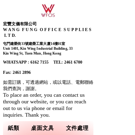
宏豐文儀有限公司
W A N G F U N G O F F I C E S U P P L I E S
L T D.
屯門建榮街33號建榮工業大廈14樓01室
Unit 1401, Kin Wing Industrial Building, 33
Kin Wing St, Tuen Mun, Hong Kong
WHATSAPP : 6162 7155​ TEL: 2461 6700
Fax:
2461 2896
如需訂購，可透過網站，或以電話、電郵聯絡
我們查詢，
謝謝。
To place an order, you can contact us
through our website, or you can reach
out to us via phone or email for
inquiries. Thank you.
紙類
桌面文具
文件處理