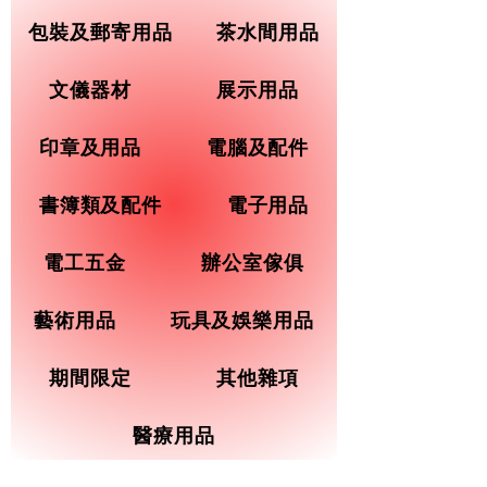
包裝及郵寄用品
茶水間用品
文儀器材
展示用品
印章及用品
電腦及配件
書簿類及配件
電子用品
電工五金
辦公室傢俱
藝術用品
玩具及娛樂用品
期間限定
其他雜項
醫療用品