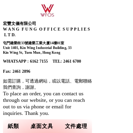
宏豐文儀有限公司
W A N G F U N G O F F I C E S U P P L I E S
L T D.
屯門建榮街33號建榮工業大廈14樓01室
Unit 1401, Kin Wing Industrial Building, 33
Kin Wing St, Tuen Mun, Hong Kong
WHATSAPP : 6162 7155​ TEL: 2461 6700
Fax:
2461 2896
如需訂購，可透過網站，或以電話、電郵聯絡
我們查詢，
謝謝。
To place an order, you can contact us
through our website, or you can reach
out to us via phone or email for
inquiries. Thank you.
紙類
桌面文具
文件處理