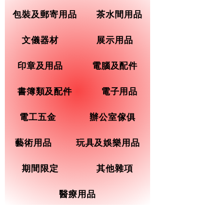
包裝及郵寄用品
茶水間用品
文儀器材
展示用品
印章及用品
電腦及配件
書簿類及配件
電子用品
電工五金
辦公室傢俱
藝術用品
玩具及娛樂用品
期間限定
其他雜項
醫療用品