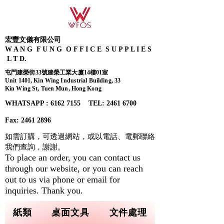
宏豐文儀有限公司
W A N G F U N G O F F I C E S U P P L I E S
L T D.
屯門建榮街33號建榮工業大廈14樓01室
Unit 1401, Kin Wing Industrial Building, 33
Kin Wing St, Tuen Mun, Hong Kong
WHATSAPP : 6162 7155​ TEL: 2461 6700
Fax:
2461 2896
如需訂購，可透過網站，或以電話、電郵聯絡
我們查詢，
謝謝。
To place an order, you can contact us
through our website, or you can reach
out to us via phone or email for
inquiries. Thank you.
紙類
桌面文具
文件處理