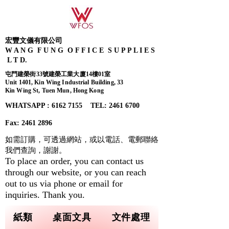
宏豐文儀有限公司
W A N G F U N G O F F I C E S U P P L I E S
L T D.
屯門建榮街33號建榮工業大廈14樓01室
Unit 1401, Kin Wing Industrial Building, 33
Kin Wing St, Tuen Mun, Hong Kong
WHATSAPP : 6162 7155​ TEL: 2461 6700
Fax:
2461 2896
如需訂購，可透過網站，或以電話、電郵聯絡
我們查詢，
謝謝。
To place an order, you can contact us
through our website, or you can reach
out to us via phone or email for
inquiries. Thank you.
紙類
桌面文具
文件處理