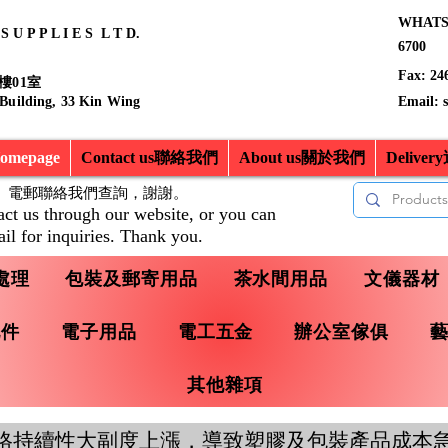
WHATSA
 U P P L I E S L T D.
6700
Fax: 24
樓01室
 Building, 33 Kin Wing
Email:
mepage
Contact us聯絡我們
About us關於我們
Delive
、電郵聯絡我們查詢，
謝謝。
act us through our website, or you can
il for inquiries. Thank you.
處理
包裝及郵寄用品
茶水間用品
文儀器材
配件
電子用品
電工五金
辦公室傢俱
其他雜項
格持續性大副度上漲，導致塑膠及包裝產品成本