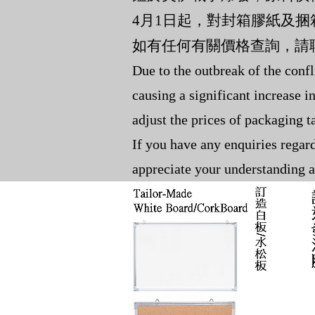
4月1日起，對封箱膠紙及
如有任何有關價格查詢，請
Due to the outbreak of the confl
causing a significant increase i
adjust the prices of packaging t
If you have any enquiries regard
appreciate your understanding a