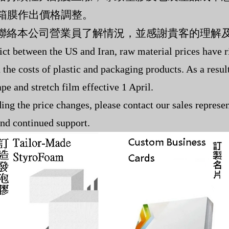
捆箱膜作出價格調整。
聯絡本公司營業員了解情況，並感謝貴客的理解
ict between the US and Iran, raw material prices have r
n the costs of plastic and packaging products. As a resu
ape and stretch film effective 1 April.
ing the price changes, please contact our sales represen
nd continued support.