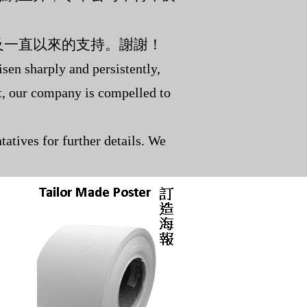
及一直以來的支持。謝謝！
isen sharply and persistently,
lt, our company is compelled to
tatives for further details. We