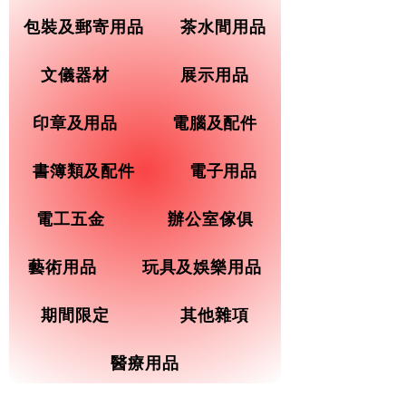
包裝及郵寄用品
茶水間用品
文儀器材
展示用品
印章及用品
電腦及配件
書簿類及配件
電子用品
電工五金
辦公室傢俱
藝術用品
玩具及娛樂用品
期間限定
其他雜項
醫療用品