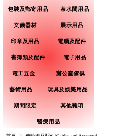
包裝及郵寄用品
茶水間用品
文儀器材
展示用品
印章及用品
電腦及配件
書簿類及配件
電子用品
電工五金
辦公室傢俱
藝術用品
玩具及娛樂用品
期間限定
其他雜項
醫療用品
首頁
傳輸線及配件(Cables and Accessories)