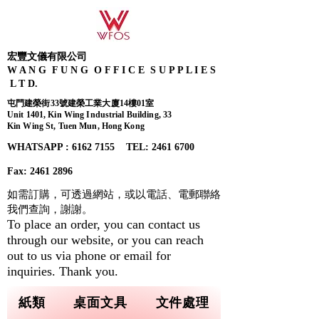
宏豐文儀有限公司
W A N G F U N G O F F I C E S U P P L I E S
L T D.
屯門建榮街33號建榮工業大廈14樓01室
Unit 1401, Kin Wing Industrial Building, 33
Kin Wing St, Tuen Mun, Hong Kong
WHATSAPP : 6162 7155​ TEL: 2461 6700
Fax:
2461 2896
如需訂購，可透過網站，或以電話、電郵聯絡
我們查詢，
謝謝。
To place an order, you can contact us
through our website, or you can reach
out to us via phone or email for
inquiries. Thank you.
紙類
桌面文具
文件處理