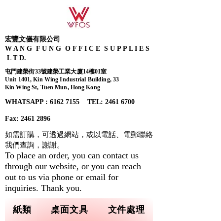
宏豐文儀有限公司
W A N G F U N G O F F I C E S U P P L I E S
L T D.
屯門建榮街33號建榮工業大廈14樓01室
Unit 1401, Kin Wing Industrial Building, 33
Kin Wing St, Tuen Mun, Hong Kong
WHATSAPP : 6162 7155​ TEL: 2461 6700
Fax:
2461 2896
如需訂購，可透過網站，或以電話、電郵聯絡
我們查詢，
謝謝。
To place an order, you can contact us
through our website, or you can reach
out to us via phone or email for
inquiries. Thank you.
紙類
桌面文具
文件處理