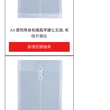
A4 透明厚身有繩風琴膠公文袋, 有
咭片袋位
新增至購物車