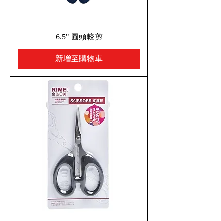
6.5" 圓頭較剪
新增至購物車