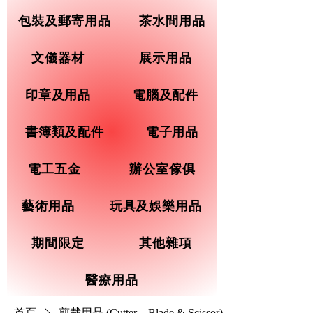
包裝及郵寄用品
茶水間用品
文儀器材
展示用品
印章及用品
電腦及配件
書簿類及配件
電子用品
電工五金
辦公室傢俱
藝術用品
玩具及娛樂用品
期間限定
其他雜項
醫療用品
首頁
剪裁用品 (Cutter、Blade & Scissor)