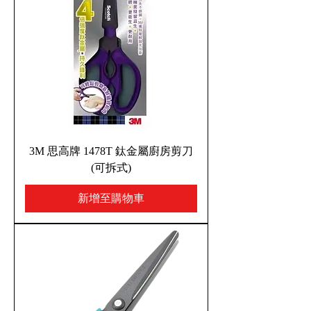
3M 思高牌 1478T 鈦金屬廚房剪刀
(可拆式)
新增至購物車