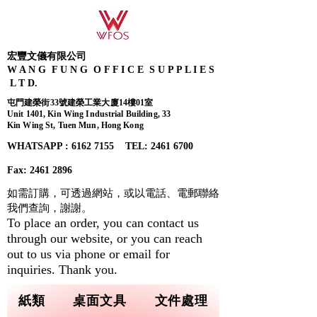
宏豐文儀有限公司
W A N G F U N G O F F I C E S U P P L I E S
L T D.
屯門建榮街33號建榮工業大廈14樓01室
Unit 1401, Kin Wing Industrial Building, 33
Kin Wing St, Tuen Mun, Hong Kong
WHATSAPP : 6162 7155​ TEL: 2461 6700
Fax:
2461 2896
如需訂購，可透過網站，或以電話、電郵聯絡
我們查詢，
謝謝。
To place an order, you can contact us
through our website, or you can reach
out to us via phone or email for
inquiries. Thank you.
紙類
桌面文具
文件處理