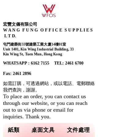
宏豐文儀有限公司
W A N G F U N G O F F I C E S U P P L I E S
L T D.
屯門建榮街33號建榮工業大廈14樓01室
Unit 1401, Kin Wing Industrial Building, 33
Kin Wing St, Tuen Mun, Hong Kong
WHATSAPP : 6162 7155​ TEL: 2461 6700
Fax:
2461 2896
如需訂購，可透過網站，或以電話、電郵聯絡
我們查詢，
謝謝。
To place an order, you can contact us
through our website, or you can reach
out to us via phone or email for
inquiries. Thank you.
紙類
桌面文具
文件處理