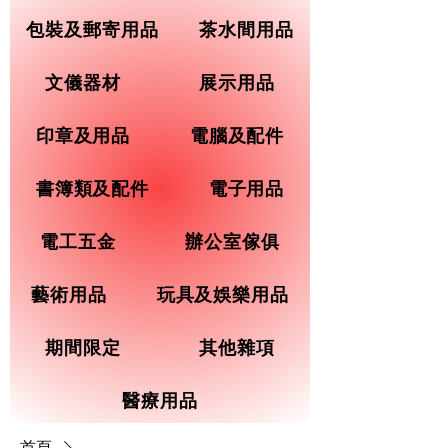
包裝及郵寄用品
茶水間用品
文儀器材
展示用品
印章及用品
電腦及配件
書簿類及配件
電子用品
電工五金
辦公室傢俱
藝術用品
玩具及娛樂用品
期間限定
其他雜項
醫療用品
首頁