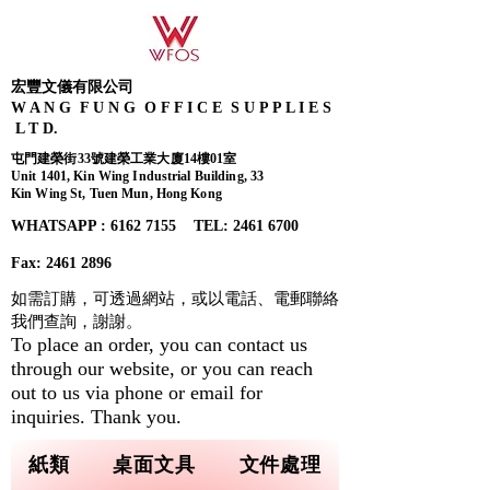
宏豐文儀有限公司
W A N G F U N G O F F I C E S U P P L I E S
L T D.
屯門建榮街33號建榮工業大廈14樓01室
Unit 1401, Kin Wing Industrial Building, 33
Kin Wing St, Tuen Mun, Hong Kong
WHATSAPP : 6162 7155​ TEL: 2461 6700
Fax:
2461 2896
如需訂購，可透過網站，或以電話、電郵聯絡
我們查詢，
謝謝。
To place an order, you can contact us
through our website, or you can reach
out to us via phone or email for
inquiries. Thank you.
紙類
桌面文具
文件處理