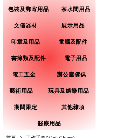
包裝及郵寄用品
茶水間用品
文儀器材
展示用品
印章及用品
電腦及配件
書簿類及配件
電子用品
電工五金
辦公室傢俱
藝術用品
玩具及娛樂用品
期間限定
其他雜項
醫療用品
首頁
工作手套(Work Gloves)