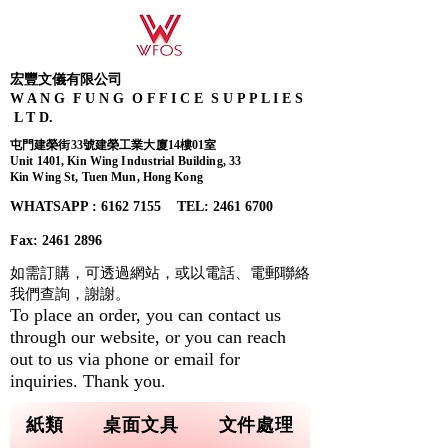
宏豐文儀有限公司
W A N G F U N G O F F I C E S U P P L I E S
L T D.
屯門建榮街33號建榮工業大廈14樓01室
Unit 1401, Kin Wing Industrial Building, 33
Kin Wing St, Tuen Mun, Hong Kong
WHATSAPP : 6162 7155​ TEL: 2461 6700
Fax:
2461 2896
如需訂購，可透過網站，或以電話、電郵聯絡
我們查詢，
謝謝。
To place an order, you can contact us
through our website, or you can reach
out to us via phone or email for
inquiries. Thank you.
紙類
桌面文具
文件處理