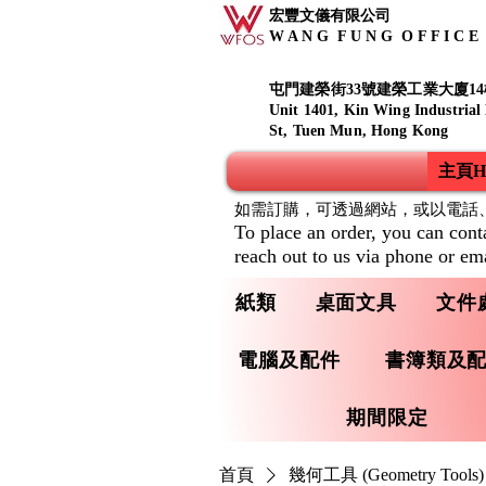
宏豐文儀有限公司
W A N G F U N G O F F I C E S
屯門建榮街33號建榮工業大廈14
Unit 1401, Kin Wing Industrial
St, Tuen Mun, Hong Kong
主頁Ho
如需訂購，可透過網站，或以電話
To place an order, you can cont
reach out to us via phone or ema
紙類
桌面文具
文件
電腦及配件
書簿類及
期間限定
首頁
幾何工具 (Geometry Tools)