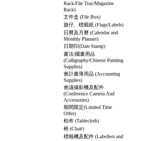
Rack/File Tray/Magazine
Rack)
文件盒 (File Box)
旗仔、標籤紙 (Flags/Labels)
日曆及月曆 (Calendar and
Monthly Planner)
日期印(Date Stamp)
書法/國畫用品
(Calligraphy/Chinese Painting
Supplies)
會計書薄用品 (Accounting
Supplies)
會議攝影機及配件
(Conference Camera And
Accessories)
期間限定(Limited Time
Offer)
枱布 (Tablecloth)
椅 (Chair)
標籤機及配件 (Labellers and