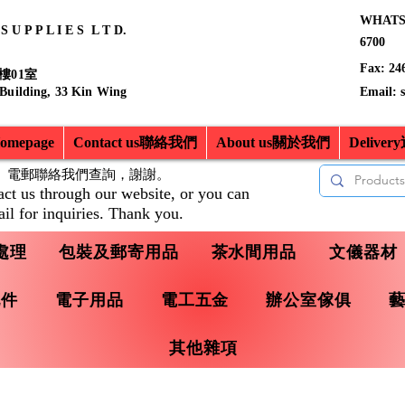
WHATSA
 U P P L I E S L T D.
6700
Fax: 24
樓01室
 Building, 33 Kin Wing
Email:
mepage
Contact us聯絡我們
About us關於我們
Delive
、電郵聯絡我們查詢，
謝謝。
act us through our website, or you can
il for inquiries. Thank you.
處理
包裝及郵寄用品
茶水間用品
文儀器材
配件
電子用品
電工五金
辦公室傢俱
其他雜項