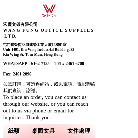
宏豐文儀有限公司
W A N G F U N G O F F I C E S U P P L I E S
L T D.
屯門建榮街33號建榮工業大廈14樓01室
Unit 1401, Kin Wing Industrial Building, 33
Kin Wing St, Tuen Mun, Hong Kong
WHATSAPP : 6162 7155​ TEL: 2461 6700
Fax:
2461 2896
如需訂購，可透過網站，或以電話、電郵聯絡
我們查詢，
謝謝。
To place an order, you can contact us
through our website, or you can reach
out to us via phone or email for
inquiries. Thank you.
紙類
桌面文具
文件處理