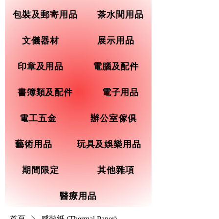
包裝及郵寄用品
茶水間用品
文儀器材
展示用品
印章及用品
電腦及配件
書簿類及配件
電子用品
電工五金
辦公室傢俱
藝術用品
玩具及娛樂用品
期間限定
其他雜項
醫療用品
首頁
感熱紙 (Thermal Paper)