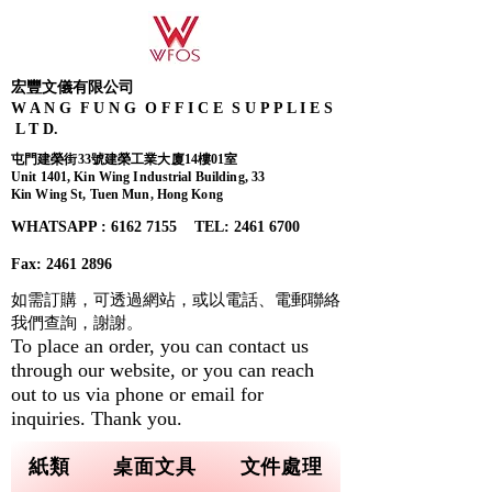
宏豐文儀有限公司
W A N G F U N G O F F I C E S U P P L I E S
L T D.
屯門建榮街33號建榮工業大廈14樓01室
Unit 1401, Kin Wing Industrial Building, 33
Kin Wing St, Tuen Mun, Hong Kong
WHATSAPP : 6162 7155​ TEL: 2461 6700
Fax:
2461 2896
如需訂購，可透過網站，或以電話、電郵聯絡
我們查詢，
謝謝。
To place an order, you can contact us
through our website, or you can reach
out to us via phone or email for
inquiries. Thank you.
紙類
桌面文具
文件處理