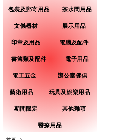
包裝及郵寄用品
茶水間用品
文儀器材
展示用品
印章及用品
電腦及配件
書簿類及配件
電子用品
電工五金
辦公室傢俱
藝術用品
玩具及娛樂用品
期間限定
其他雜項
醫療用品
首頁