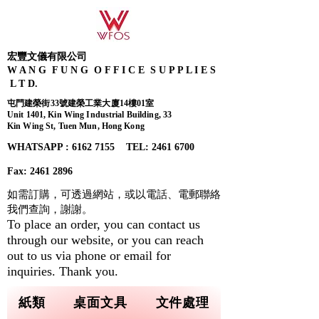
宏豐文儀有限公司
W A N G F U N G O F F I C E S U P P L I E S
L T D.
屯門建榮街33號建榮工業大廈14樓01室
Unit 1401, Kin Wing Industrial Building, 33
Kin Wing St, Tuen Mun, Hong Kong
WHATSAPP : 6162 7155​ TEL: 2461 6700
Fax:
2461 2896
如需訂購，可透過網站，或以電話、電郵聯絡
我們查詢，
謝謝。
To place an order, you can contact us
through our website, or you can reach
out to us via phone or email for
inquiries. Thank you.
紙類
桌面文具
文件處理