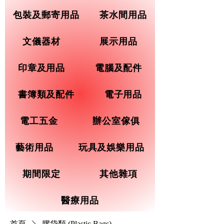
包裝及郵寄用品
茶水間用品
文儀器材
展示用品
印章及用品
電腦及配件
書簿類及配件
電子用品
電工五金
辦公室傢俱
藝術用品
玩具及娛樂用品
期間限定
其他雜項
醫療用品
首頁
膠袋類 (Plastic Bags)