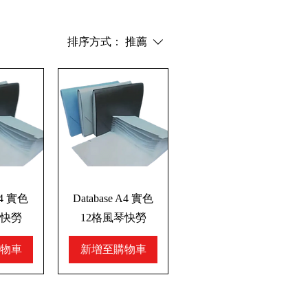
排序方式：
推薦
 F4 實色
Database A4 實色
琴快勞
12格風琴快勞
物車
新增至購物車