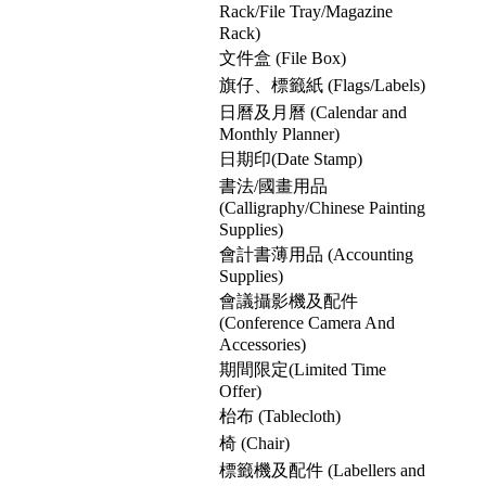
Rack/File Tray/Magazine
Rack)
文件盒 (File Box)
旗仔、標籤紙 (Flags/Labels)
日曆及月曆 (Calendar and
Monthly Planner)
日期印(Date Stamp)
書法/國畫用品
(Calligraphy/Chinese Painting
Supplies)
會計書薄用品 (Accounting
Supplies)
會議攝影機及配件
(Conference Camera And
Accessories)
期間限定(Limited Time
Offer)
枱布 (Tablecloth)
椅 (Chair)
標籤機及配件 (Labellers and