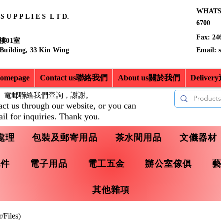
WHATSA
 U P P L I E S L T D.
6700
Fax: 24
樓01室
 Building, 33 Kin Wing
Email:
mepage
Contact us聯絡我們
About us關於我們
Delive
、電郵聯絡我們查詢，
謝謝。
act us through our website, or you can
il for inquiries. Thank you.
處理
包裝及郵寄用品
茶水間用品
文儀器材
配件
電子用品
電工五金
辦公室傢俱
其他雜項
Files)