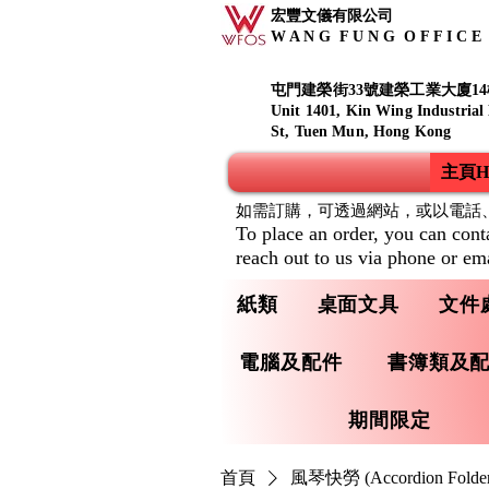
宏豐文儀有限公司
W A N G F U N G O F F I C E S
屯門建榮街33號建榮工業大廈14
Unit 1401, Kin Wing Industrial
St, Tuen Mun, Hong Kong
主頁Ho
如需訂購，可透過網站，或以電話
To place an order, you can cont
reach out to us via phone or ema
紙類
桌面文具
文件
電腦及配件
書簿類及
期間限定
首頁
風琴快勞 (Accordion Folder/