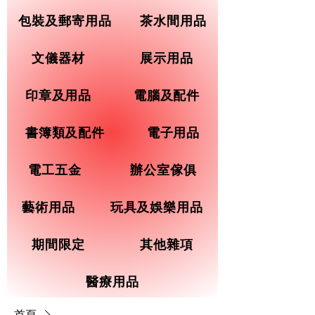
包裝及郵寄用品
茶水間用品
文儀器材
展示用品
印章及用品
電腦及配件
書簿類及配件
電子用品
電工五金
辦公室傢俱
藝術用品
玩具及娛樂用品
期間限定
其他雜項
醫療用品
首頁