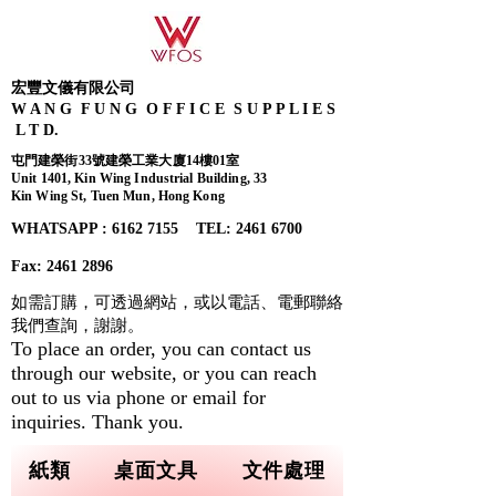
宏豐文儀有限公司
W A N G F U N G O F F I C E S U P P L I E S
L T D.
屯門建榮街33號建榮工業大廈14樓01室
Unit 1401, Kin Wing Industrial Building, 33
Kin Wing St, Tuen Mun, Hong Kong
WHATSAPP : 6162 7155​ TEL: 2461 6700
Fax:
2461 2896
如需訂購，可透過網站，或以電話、電郵聯絡
我們查詢，
謝謝。
To place an order, you can contact us
through our website, or you can reach
out to us via phone or email for
inquiries. Thank you.
紙類
桌面文具
文件處理