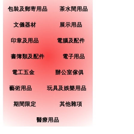
包裝及郵寄用品
茶水間用品
文儀器材
展示用品
印章及用品
電腦及配件
書簿類及配件
電子用品
電工五金
辦公室傢俱
藝術用品
玩具及娛樂用品
期間限定
其他雜項
醫療用品