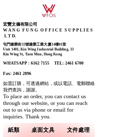
宏豐文儀有限公司
W A N G F U N G O F F I C E S U P P L I E S
L T D.
屯門建榮街33號建榮工業大廈14樓01室
Unit 1401, Kin Wing Industrial Building, 33
Kin Wing St, Tuen Mun, Hong Kong
WHATSAPP : 6162 7155​ TEL: 2461 6700
Fax:
2461 2896
如需訂購，可透過網站，或以電話、電郵聯絡
我們查詢，
謝謝。
To place an order, you can contact us
through our website, or you can reach
out to us via phone or email for
inquiries. Thank you.
紙類
桌面文具
文件處理