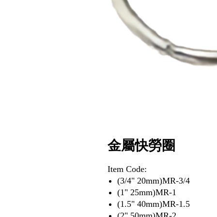
金屬快勞圈
Item Code:
(3/4" 20mm)MR-3/4
(1" 25mm)MR-1
(1.5" 40mm)MR-1.5
(2" 50mm)MR-2