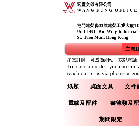
宏豐文儀有限公司
W A N G F U N G O F F I C E S
屯門建榮街33號建榮工業大廈14
Unit 1401, Kin Wing Industrial
St, Tuen Mun, Hong Kong
主頁Ho
如需訂購，可透過網站，或以電話
To place an order, you can cont
reach out to us via phone or ema
紙類
桌面文具
文件
電腦及配件
書簿類及
期間限定