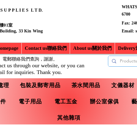
WHATSA
 U P P L I E S L T D.
6700
Fax: 24
樓01室
 Building, 33 Kin Wing
Email:
mepage
Contact us聯絡我們
About us關於我們
Delive
、電郵聯絡我們查詢，
謝謝。
act us through our website, or you can
il for inquiries. Thank you.
處理
包裝及郵寄用品
茶水間用品
文儀器材
配件
電子用品
電工五金
辦公室傢俱
其他雜項