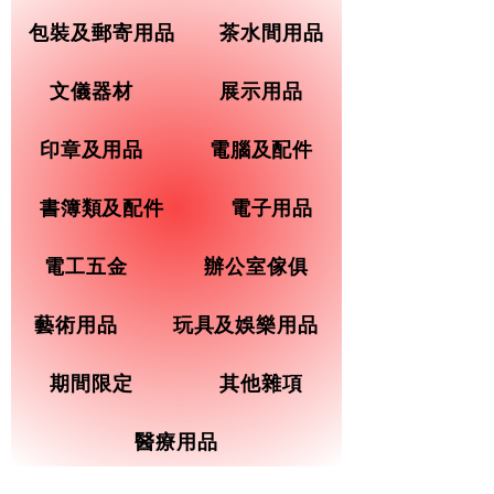
包裝及郵寄用品
茶水間用品
文儀器材
展示用品
印章及用品
電腦及配件
書簿類及配件
電子用品
電工五金
辦公室傢俱
藝術用品
玩具及娛樂用品
期間限定
其他雜項
醫療用品