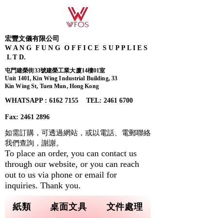
宏豐文儀有限公司
W A N G F U N G O F F I C E S U P P L I E S
L T D.
屯門建榮街33號建榮工業大廈14樓01室
Unit 1401, Kin Wing Industrial Building, 33
Kin Wing St, Tuen Mun, Hong Kong
WHATSAPP : 6162 7155​ TEL: 2461 6700
Fax:
2461 2896
如需訂購，可透過網站，或以電話、電郵聯絡
我們查詢，
謝謝。
To place an order, you can contact us
through our website, or you can reach
out to us via phone or email for
inquiries. Thank you.
紙類
桌面文具
文件處理