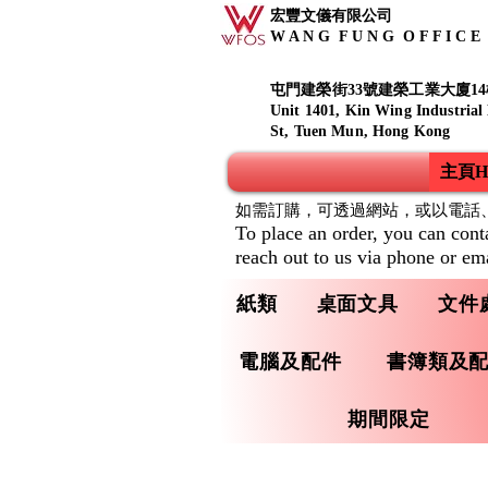
宏豐文儀有限公司
W A N G F U N G O F F I C E S
屯門建榮街33號建榮工業大廈14
Unit 1401, Kin Wing Industrial
St, Tuen Mun, Hong Kong
主頁Ho
如需訂購，可透過網站，或以電話
To place an order, you can cont
reach out to us via phone or ema
紙類
桌面文具
文件
電腦及配件
書簿類及
期間限定