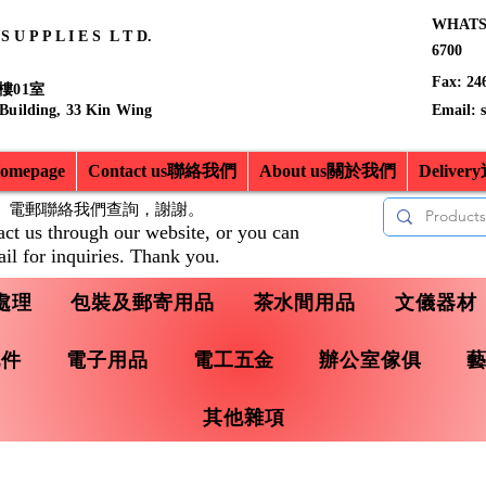
WHATSA
 U P P L I E S L T D.
6700
Fax: 24
樓01室
 Building, 33 Kin Wing
Email:
mepage
Contact us聯絡我們
About us關於我們
Delive
、電郵聯絡我們查詢，
謝謝。
act us through our website, or you can
il for inquiries. Thank you.
處理
包裝及郵寄用品
茶水間用品
文儀器材
配件
電子用品
電工五金
辦公室傢俱
其他雜項