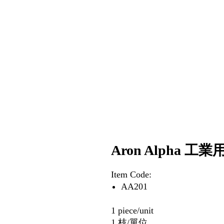
Aron Alpha 工業
Item Code:
AA201
1 piece/unit
1 枝/單位