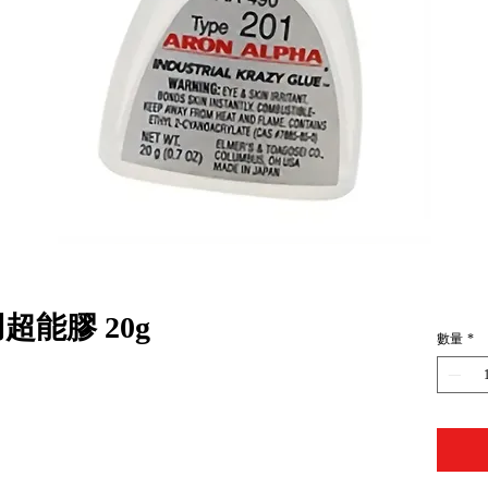
用超能膠 20g
數量
*