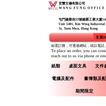
宏豐文儀有限公司
W A N G F U N G O F F I C E S
屯門建榮街33號建榮工業大廈14
Unit 1401, Kin Wing Industrial
St, Tuen Mun, Hong Kong
主頁Ho
如需訂購，可透過網站，或以電話
To place an order, you can cont
reach out to us via phone or ema
紙類
桌面文具
文件
電腦及配件
書簿類及
期間限定