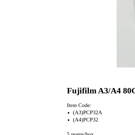
Fujifilm A3/A4 8
Item Code:
(A3)PCP32A
(A4)PCP32
5 reams/box