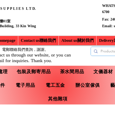
WHATSA
 U P P L I E S L T D.
6700
Fax: 24
樓01室
 Building, 33 Kin Wing
Email:
mepage
Contact us聯絡我們
About us關於我們
Delive
、電郵聯絡我們查詢，
謝謝。
act us through our website, or you can
il for inquiries. Thank you.
處理
包裝及郵寄用品
茶水間用品
文儀器材
配件
電子用品
電工五金
辦公室傢俱
其他雜項