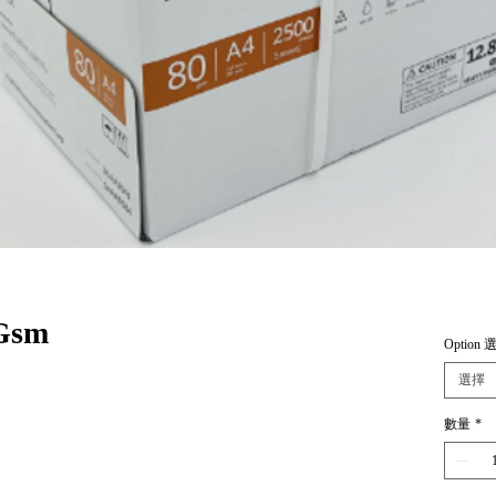
0Gsm
Option 
選擇
數量
*