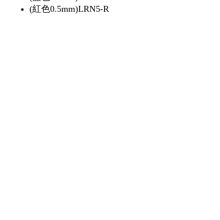
(紅色0.5mm)LRN5-R
(黑色0.7mm)LR7-A
(藍色0.7mm)LR7-C
(紅色0.7mm)LR7-B
Refill for Energel-X
1 piece/unit
1 枝/單位
12 piece/box
12 枝1盒
Copyright © 2024 by WANG FUNG OFFICE
SUPPLIES LTD. . All rights reserved. 2024年版