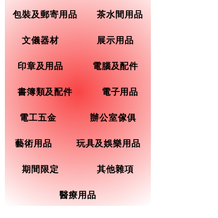
包裝及郵寄用品
茶水間用品
文儀器材
展示用品
印章及用品
電腦及配件
書簿類及配件
電子用品
電工五金
辦公室傢俱
藝術用品
玩具及娛樂用品
期間限定
其他雜項
醫療用品