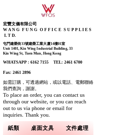
宏豐文儀有限公司
W A N G F U N G O F F I C E S U P P L I E S
L T D.
屯門建榮街33號建榮工業大廈14樓01室
Unit 1401, Kin Wing Industrial Building, 33
Kin Wing St, Tuen Mun, Hong Kong
WHATSAPP : 6162 7155​ TEL: 2461 6700
Fax:
2461 2896
如需訂購，可透過網站，或以電話、電郵聯絡
我們查詢，
謝謝。
To place an order, you can contact us
through our website, or you can reach
out to us via phone or email for
inquiries. Thank you.
紙類
桌面文具
文件處理