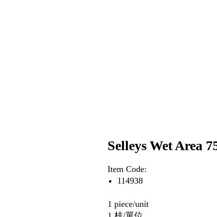
Selleys Wet Area 7
Item Code:
114938
1 piece/unit
1 枝/單位