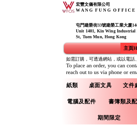
宏豐文儀有限公司
W A N G F U N G O F F I C E S
屯門建榮街33號建榮工業大廈14
Unit 1401, Kin Wing Industrial
St, Tuen Mun, Hong Kong
主頁Ho
如需訂購，可透過網站，或以電話
To place an order, you can cont
reach out to us via phone or ema
紙類
桌面文具
文件
電腦及配件
書簿類及
期間限定