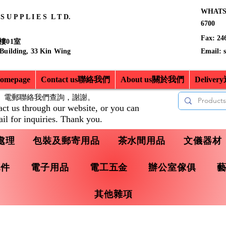
WHATSA
 U P P L I E S L T D.
6700
Fax: 24
樓01室
 Building, 33 Kin Wing
Email:
mepage
Contact us聯絡我們
About us關於我們
Delive
、電郵聯絡我們查詢，
謝謝。
act us through our website, or you can
il for inquiries. Thank you.
處理
包裝及郵寄用品
茶水間用品
文儀器材
配件
電子用品
電工五金
辦公室傢俱
其他雜項