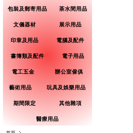
包裝及郵寄用品
茶水間用品
文儀器材
展示用品
印章及用品
電腦及配件
書簿類及配件
電子用品
電工五金
辦公室傢俱
藝術用品
玩具及娛樂用品
期間限定
其他雜項
醫療用品
首頁