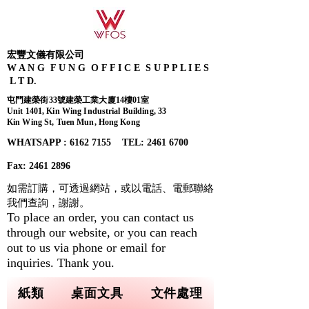
宏豐文儀有限公司
W A N G F U N G O F F I C E S U P P L I E S
L T D.
屯門建榮街33號建榮工業大廈14樓01室
Unit 1401, Kin Wing Industrial Building, 33
Kin Wing St, Tuen Mun, Hong Kong
WHATSAPP : 6162 7155​ TEL: 2461 6700
Fax:
2461 2896
如需訂購，可透過網站，或以電話、電郵聯絡
我們查詢，
謝謝。
To place an order, you can contact us
through our website, or you can reach
out to us via phone or email for
inquiries. Thank you.
紙類
桌面文具
文件處理