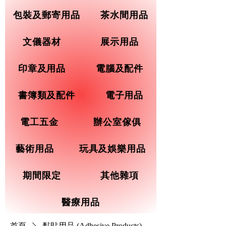
包裝及郵寄用品
茶水間用品
文儀器材
展示用品
印章及用品
電腦及配件
書簿類及配件
電子用品
電工五金
辦公室傢俱
藝術用品
玩具及娛樂用品
期間限定
其他雜項
醫療用品
首頁
黏貼用品 (Adhesive Products)