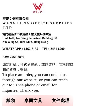
宏豐文儀有限公司
W A N G F U N G O F F I C E S U P P L I E S
L T D.
屯門建榮街33號建榮工業大廈14樓01室
Unit 1401, Kin Wing Industrial Building, 33
Kin Wing St, Tuen Mun, Hong Kong
WHATSAPP : 6162 7155​ TEL: 2461 6700
Fax:
2461 2896
如需訂購，可透過網站，或以電話、電郵聯絡
我們查詢，
謝謝。
To place an order, you can contact us
through our website, or you can reach
out to us via phone or email for
inquiries. Thank you.
紙類
桌面文具
文件處理