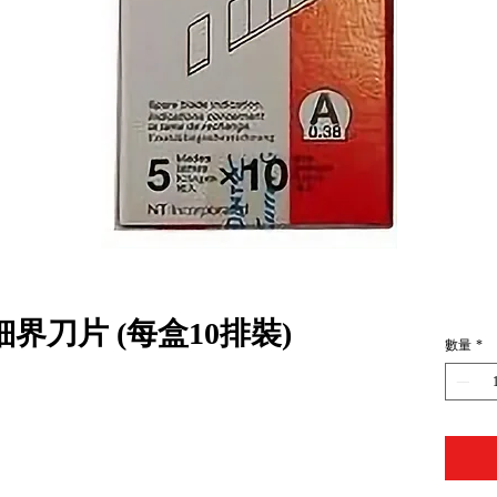
裝細界刀片 (每盒10排裝)
數量
*