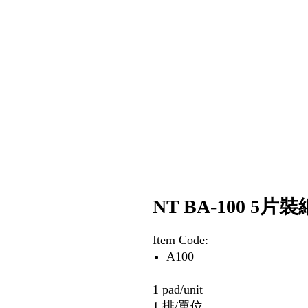
NT BA-100 5片
Item Code:
A100
1 pad/unit
1 排/單位