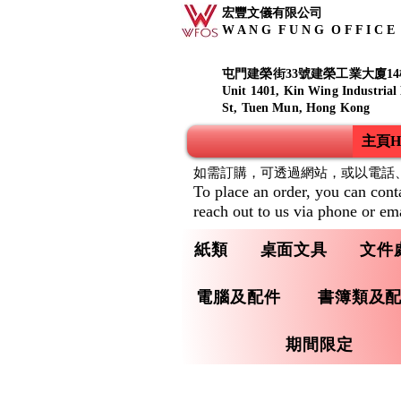
宏豐文儀有限公司
W A N G F U N G O F F I C E S
屯門建榮街33號建榮工業大廈14
Unit 1401, Kin Wing Industrial
St, Tuen Mun, Hong Kong
主頁Ho
如需訂購，可透過網站，或以電話
To place an order, you can cont
reach out to us via phone or ema
紙類
桌面文具
文件
電腦及配件
書簿類及
期間限定