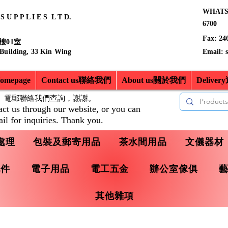
WHATSA
 U P P L I E S L T D.
6700
Fax: 24
樓01室
 Building, 33 Kin Wing
Email:
mepage
Contact us聯絡我們
About us關於我們
Delive
、電郵聯絡我們查詢，
謝謝。
act us through our website, or you can
il for inquiries. Thank you.
處理
包裝及郵寄用品
茶水間用品
文儀器材
配件
電子用品
電工五金
辦公室傢俱
其他雜項